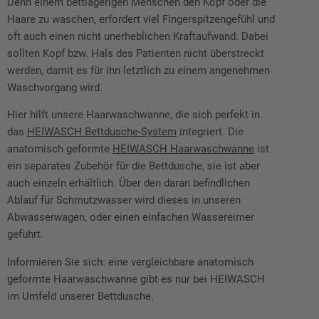
Denn einem bettlägerigen Menschen den Kopf oder die
Haare zu waschen,
erfordert viel Fingerspitzengefühl und
oft auch einen nicht unerheblichen Kraftaufwand. Dabei
sollten Kopf bzw. Hals des Patienten nicht überstreckt
werden, damit es für ihn letztlich zu einem angenehmen
Waschvorgang wird.
Hier hilft unsere Haarwaschwanne, die sich perfekt in
das
HEIWASCH Bettdusche-System
integriert.
Die
anatomisch geformte
HEIWASCH Haarwaschwanne
ist
ein separates Zubehör für die Bettdusche, sie ist aber
auch einzeln erhältlich. Über den
daran befindlichen
Ablauf für Schmutzwasser wird dieses in unseren
Abwasserwagen, oder einen einfachen Wassereimer
geführt.
Informieren Sie sich: eine vergleichbare anatomisch
geformte Haarwaschwanne gibt es nur bei HEIWASCH
im Umfeld unserer Bettdusche.